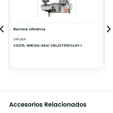
Bastera cilíndrica
F
SIRUBA
S
C007L-W812A-364/ CRL/UTP/DCLH1-1
D
Accesorios Relacionados