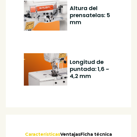
Altura del
prensatelas: 5
mm
Longitud de
puntada: 1,6 ~
4,2 mm
Características
Ventajas
Ficha técnica