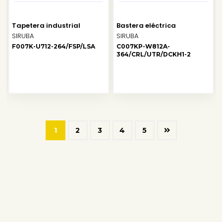
Tapetera industrial
Bastera eléctrica
SIRUBA
SIRUBA
F007K-U712-264/FSP/LSA
C007KP-W812A-
364/CRL/UTR/DCKH1-2
1
2
3
4
5