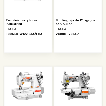
Recubridora plana
Multiaguja de 12 agujas
industrial
con puller
SIRUBA
SIRUBA
F006KD-W122-364/FHA
VC008-12064P
SALE
SALE