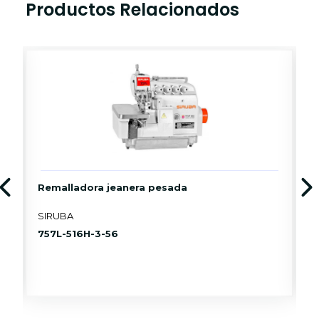
Productos Relacionados
Remalladora jeanera pesada
F
SIRUBA
S
757L-516H-3-56
D